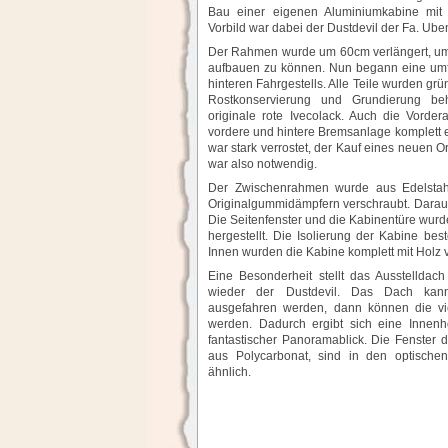
Bau einer eigenen Aluminiumkabine mit
Vorbild war dabei der Dustdevil der Fa. Ube
Der Rahmen wurde um 60cm verlängert, u
aufbauen zu können. Nun begann eine um
hinteren Fahrgestells. Alle Teile wurden grü
Rostkonservierung und Grundierung be
originale rote Ivecolack. Auch die Vorder
vordere und hintere Bremsanlage komplett e
war stark verrostet, der Kauf eines neuen Or
war also notwendig.
Der Zwischenrahmen wurde aus Edelstahl
Originalgummidämpfern verschraubt. Darauf
Die Seitenfenster und die Kabinentüre wurd
hergestellt. Die Isolierung der Kabine b
Innen wurden die Kabine komplett mit Holz v
Eine Besonderheit stellt das Ausstelldach
wieder der Dustdevil. Das Dach kann
ausgefahren werden, dann können die vie
werden. Dadurch ergibt sich eine Inne
fantastischer Panoramablick. Die Fenster 
aus Polycarbonat, sind in den optische
ähnlich.