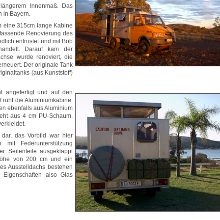
 längerem Innenmaß. Das
n in Bayern.
m eine 315cm lange Kabine
fassende Renovierung des
ndlich entrostet und mit Bob
handelt. Darauf kam der
achse wurde renoviert, die
rneuert. Der originale Tank
iginaltanks (aus Kunststoff)
 angefertigt und auf den
 ruht die Aluminiumkabine.
en ebenfalls aus Aluminium
esteht aus 4 cm PU-Schaum.
erkleidet.
 dar, das Vorbild war hier
 mit Federunterstützung
r Seitenteile ausgeklappt
nhöhe von 200 cm und ein
des Ausstelldachs bestehen
n Eigenschaften also Glas