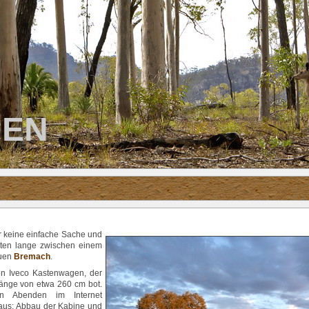
IEN
 keine einfache Sache und
kten lange zwischen einem
euen
Bremach
.
en Iveco Kastenwagen, der
änge von etwa 260 cm bot.
n Abenden im Internet
eraus: Abbau der Kabine und