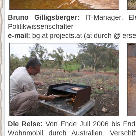
Bruno Gilligsberger:
IT-Manager, Elek
Politikwissenschafter
e-mail:
bg at projects.at (at durch @ ers
Die Reise:
Von Ende Juli 2006 bis En
Wohnmobil durch Australien. Versch